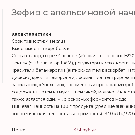
Зефир с апельсиновой на
Характеристики
Срок годности: 4 месяца
Вместимость в коробе: 3 кг
Состав: сахар, пюре яблочное (яблоки, консервант Е220
пектин (стабилизатор Е452i), регуляторы кислотности: 
красители бета-каротин (антиокислители: аскорбат на
диоксид кремния аморфный), кармин; концентрированн
ванильный», «Апельсин»; ферментный препарат микро
содержать глютен из муки пшеничной, молоко. Инверта
также является одним из основных ферментов меда.
Пищевая ценность на 100 г продукта (средние значения): 
энергетическая ценность (калорийность) 1340 кДж/320 
Цена:
14.51 руб./кг.