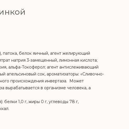
чинкой
), патока, белок яичный, агент желирующий
цитрат натрия 3-замещенный, лимонная кислота;
трия, альфа-Токоферол; агент антислеживающий
ый апельсиновый сок, ароматизаторы: «Сливочно-
бного происхождения инвертаза. Может
за вырабатывается в организме человека, а
белки 1,0 г, жиры 0 г, углеводы 78 г,
ккал.