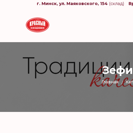
г. Минск, ул. Маяковского, 154
(склад)
В
Зефи
Главная
Кат