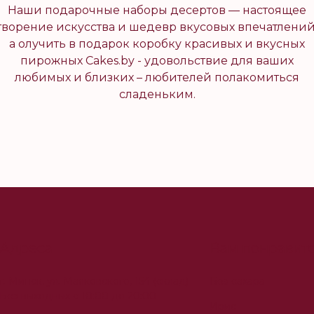
Наши подарочные наборы десертов — настоящее
творение искусства и шедевр вкусовых впечатлений
а олучить в подарок коробку красивых и вкусных
пирожных Cakes.by - удовольствие для ваших
любимых и близких – любителей полакомиться
сладеньким.
Адреса
Вам понравит
г. Минск, ул. Маяковского, 154 (склад)
Без сахара
Без выходных с 10:00 до 20:00
Ирис