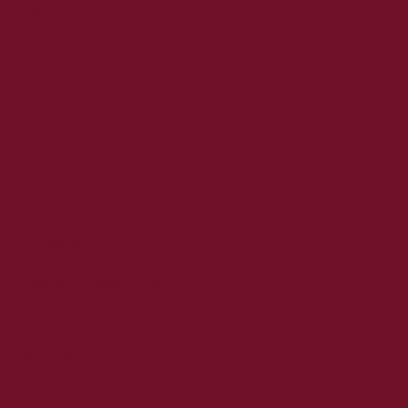
Меню
Главная
О нас
Каталог
Блог
Контакты
Адреса
г. Минск, ул. Маяковского, 154 (склад)
Без выходных с 10:00 до 20:00
Карта сайта