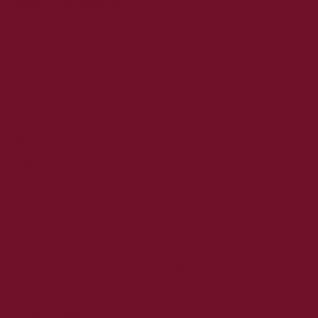
Вам понравится
Без сахара
Ирис
Халва
Драже
Пастила
Мармелад
Контакты
Для связи с нами, пожалуйста, обратитесь номеру
8044 770 2834
- Viber, Telegram
или на e-mail