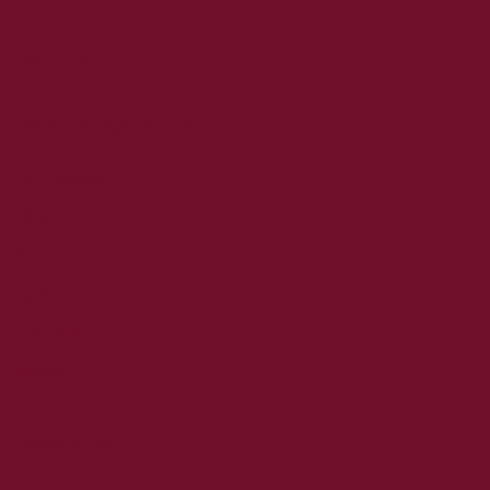
Карта сайта
Вам понравится
Без сахара
Ирис
Халва
Драже
Пастила
Мармелад
Контакты