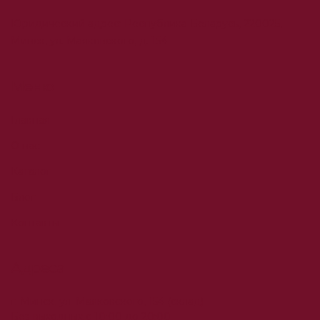
Юридический адрес: Республика Беларусь, 220025,
Минск, ул. Маяковского, д. 154
Меню
Главная
О нас
Каталог
Блог
Контакты
Адреса
г. Минск, ул. Маяковского, 154 (склад)
Без выходных с 10:00 до 20:00