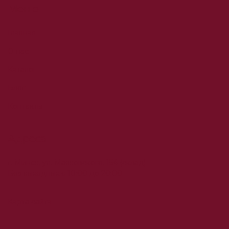
Меню
Главная
О нас
Каталог
Блог
Контакты
Адреса
г. Минск, ул. Маяковского, 154 (склад)
Без выходных с 10:00 до 20:00
Карта сайта