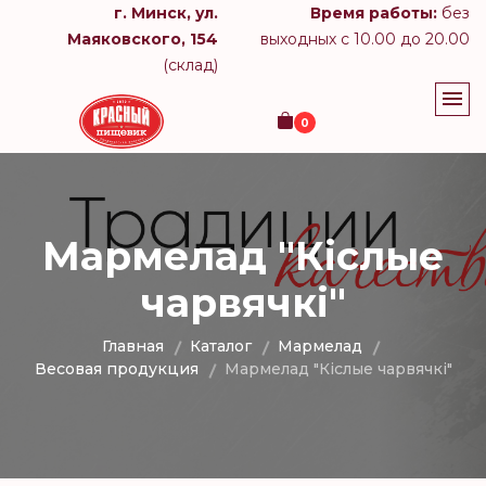
г. Минск, ул.
Время работы:
без
Маяковского, 154
выходных с 10.00 до 20.00
(склад)
0
Мармелад "Кiслые
чарвячкi"
Главная
Каталог
Мармелад
Весовая продукция
Мармелад "Кiслые чарвячкi"