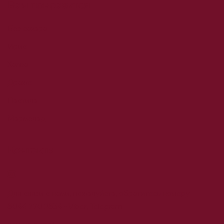
Вам понравится
Без сахара
Ирис
Халва
Драже
Пастила
Мармелад
Контакты
Для связи с нами, пожалуйста, обратитесь номеру
8044 770 2834
- Viber, Telegram