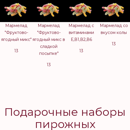
Мармелад
Мармелад
Мармелад c
Мармелад со
"Фруктово-
"Фруктово-
витаминами
вкусом колы
ягодный микс"
ягодный микс в
Е,В1,В2,В6
13
сладкой
13
13
посыпке"
13
Подарочные наборы
пирожных