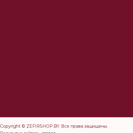
Драже
Пастила
Мармелад
Контакты
Для связи с нами, пожалуйста, обратитесь номеру
8044 770 2834
- Viber, Telegram
или на e-mail
zefirshop.by@mail.ru
Copyright ©
ZEFIRSHOP.BY
. Все права защищены.