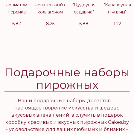
ароматом
жевательный с
"Цудоуная
"Каралеускiя
персика
коллагеном
садавiна"
пiнгвiны"
6.87
8.25
6.88
1.22
Подарочные наборы
пирожных
Наши подарочные наборы десертов —
настоящее творение искусства и шедевр
вкусовых впечатлений, а олучить в подарок
коробку красивых и вкусных пирожных Cakes.by
- удовольствие для ваших любимых и близких –