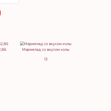
2,В6
Мармелад со вкусом колы
13