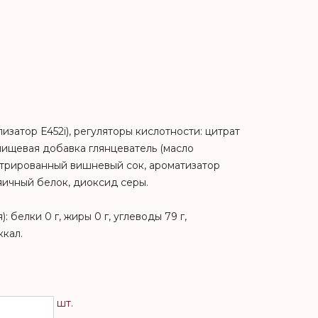
изатор Е452i), регуляторы кислотности: цитрат
пищевая добавка глянцеватель (масло
ентрированный вишневый сок, ароматизатор
яичный белок, диоксид серы.
 белки 0 г, жиры 0 г, углеводы 79 г,
ккал.
шт.