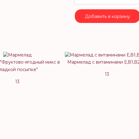
Добавить в корзину
"Фруктово-ягодный микс в
Мармелад c витаминами Е,В1,В
ладкой посыпке"
13
13